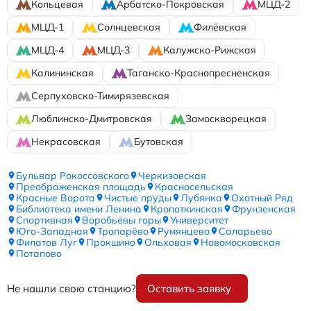
Кольцевая
Арбатско-Покровская
МЦД-2
МЦД-1
Солнцевская
Филёвская
МЦД-4
МЦД-3
Калужско-Рижская
Калининская
Таганско-Краснопресненская
Серпуховско-Тимирязевская
Люблинско-Дмитровская
Замоскворецкая
Некрасовская
Бутовская
Бульвар Рокоссовского
Черкизовская
Преображенская площадь
Красносельская
Красные Ворота
Чистые пруды
Лубянка
Охотный Ряд
Библиотека имени Ленина
Кропоткинская
Фрунзенская
Спортивная
Воробьёвы горы
Университет
Юго-Западная
Тропарёво
Румянцево
Саларьево
Филатов Луг
Прокшино
Ольховая
Новомосковская
Потапово
Не нашли свою станцию?
Оставить заявку