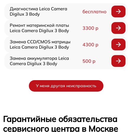
Диагностика Leica Camera
бесплатно
Digilux 3 Body
Ремонт материнской платы
3300 р
Leica Camera Digilux 3 Body
Замена CCD/CMOS матрицы
4300 р
Leica Camera Digilux 3 Body
Замена аккумулятора Leica
500 р
Camera Digilux 3 Body
У меня другая неисправность
Гарантийные обязательства
сервисного центра в Москве