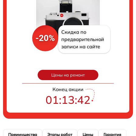
Скидка по
-20%
предварительной
записи на сайте
Цены на ремонт
Конец акции
01:13:41
Преимущества
Этапы работ
Цены
Гарантия
М