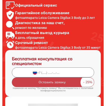
Официальный сервис
Гарантийное обслуживание
фотоаппарата Leica Camera Digilux 3 Body до 3 лет
Диагностика за наш счет,
ремонт по желанию
Бесплатный выезд курьера
в день обращения
Срочный ремонт
фотоаппарата Leica Camera Digilux 3 Body от 35 минут
Бесплатная консультация со
специалистом
Оставить заявку
Нажимая на кнопку "Оставить заявку" Вы соглашаетесь c
политикой
конфиденциальности